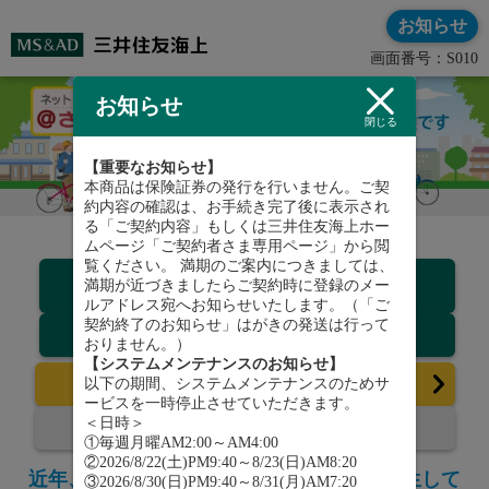
お知らせ
画面番号：S010
お知らせ
閉じる
【重要なお知らせ】
本商品は保険証券の発行を行いません。ご契
約内容の確認は、お手続き完了後に表示され
る「ご契約内容」もしくは三井住友海上ホー
ムページ「ご契約者さま専用ページ」から閲
覧ください。 満期のご案内につきましては、
契約プラン
満期が近づきましたらご契約時に登録のメー
・コース
ルアドレス宛へお知らせいたします。（「ご
契約終了のお知らせ」はがきの発送は行って
補償内容
おりません。）
【システムメンテナンスのお知らせ】
お申込みはこちら
以下の期間、システムメンテナンスのためサ
ービスを一時停止させていただきます。
契約内容の確認
＜日時＞
①毎週月曜AM2:00～AM4:00
②2026/8/22(土)PM9:40～8/23(日)AM8:20
近年、自転車事故による高額賠償事故が発生して
③2026/8/30(日)PM9:40～8/31(月)AM7:20