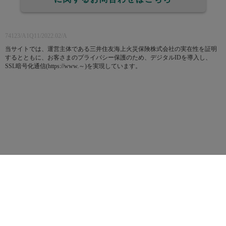
74123/A1Q11/2022.02/A
当サイトでは、運営主体である三井住友海上火災保険株式会社の実在性を証明
するとともに、お客さまのプライバシー保護のため、デジタルIDを導入し、
SSL暗号化通信(https://www.～)を実現しています。
重要事項のご説明
よくいただくご質問
普通保険約款・特約
サイト利用規約
用語のご説明
Copyright © 2014 Mitsui Sumitomo Insurance Co.,Ltd. All rights reserved.
ページの先頭へ