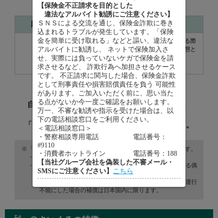
【保険金不正請求を目的とした
います。
違法なアルバイト勧誘にご注意ください】
ＳＮＳによる交流を通じ、保険金詐欺に巻き
賠償命令額
事故の概要
込まれるトラブルが発生しています。「保険
金を簡単に受け取れる」などと謳い、違法な
小学生の児童が自転車で坂を下っている際
アルバイトに勧誘し、 ネットで保険加入さ
に女性と衝突。被害者は寝たきりの状態と
約9,500万円
なった。
せ、実際には負っていないケガで保険金を請
（神戸地裁 ２０１３年７月４日判決）
求させるなど、 詐欺行為へ加担させるケース
です。 不正請求に関与した場合、保険金詐欺
として刑事責任や損害賠償責任を負う 可能性
があります。ご加入いただく前に、思い当た
る点がないか今一度ご確認をお願いします。
自転車事故による相手への
高額な賠償責任
と、
万一、不審な勧誘や指示を受けた場合は、以
ご自身のケガ
に備えることのできる、
下の電話相談窓口をご利用ください。
「ネットde保険＠さいくる」をご用意しました。
＜電話相談窓口＞
・警察相談専用電話 電話番号：
#9110
「ネットde保険＠さいくる」の補償範囲は、以下のとおりです。
・消費者ホットライン 電話番号：188
・ケガの補償は自転車事故が補償対象です。
【当社グループ会社を偽装した不審メール・
・賠償責任の補償は、日本国内外における日常生活に起因する偶
SMSにご注意ください】
こちら
然な事故が補償対象です。
※誤って線路へ立入ってしまったこと等により、電車等を運行
不能にした場合の補償は日本国内に限ります。