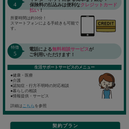
4
保険料の払込みは便利な
クレジットカード
払い
！
所要時間は約10分！
スマートフォンによる手続きも可能で
す。
特徴
電話による
無料相談サービス
が
5
ご利用いただけます！
生活サポートサービスのメニュー
●健康・医療
●介護
●認知症・行方不明時の対応相談
●暮らしの相談
●情報提供・サービス
詳細は
こちら
を参照
契約プラン