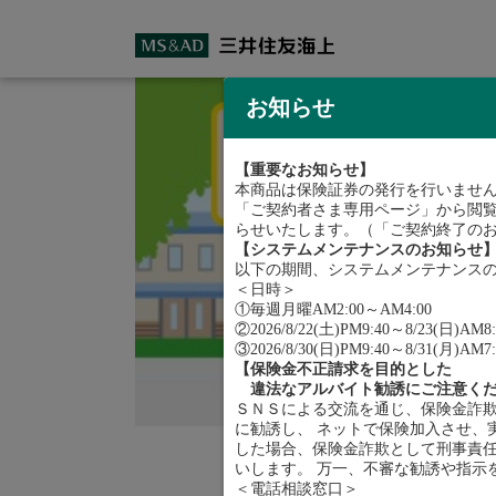
お知らせ
【重要なお知らせ】
本商品は保険証券の発行を行いませ
「ご契約者さま専用ページ」から閲覧
らせいたします。（「ご契約終了の
【システムメンテナンスのお知らせ
以下の期間、システムメンテナンス
＜日時＞
①毎週月曜AM2:00～AM4:00
②2026/8/22(土)PM9:40～8/23(日)AM8:
③2026/8/30(日)PM9:40～8/31(月)AM7:
【保険金不正請求を目的とした
違法なアルバイト勧誘にご注意くだ
ＳＮＳによる交流を通じ、保険金詐
に勧誘し、 ネットで保険加入させ、
した場合、保険金詐欺として刑事責任
いします。 万一、不審な勧誘や指示
＜電話相談窓口＞