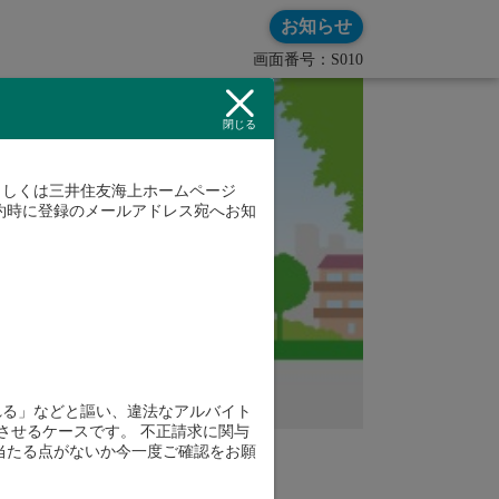
お知らせ
画面番号：S010
閉じる
もしくは三井住友海上ホームページ
約時に登録のメールアドレス宛へお知
れる」などと謳い、違法なアルバイト
させるケースです。 不正請求に関与
当たる点がないか今一度ご確認をお願