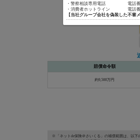
・警察相談専用電話 電話番号：
・消費者ホットライン 電話番号
【当社グループ会社を偽装した不審メ
賠償命令額
約9,500万円
「ネットde保険＠さいくる」の補償範囲は、以下