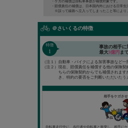
・ケガの補償は自転車事故が補償対象です。
・賠償責任の補償は、日本国内外における日常生
※誤って線路へ立入ってしまったこと等により
＠さいくるの特徴
特徴
事故の相手に
1
最大
3億円
ま
（注１）
自動車・バイクによる加害事故など一
（注２）
現在、賠償責任を補償する他の保険契
ちらの保険契約からでも補償されます
き、特約の要否をご判断いただいたう
相手をケガさせ
自転車走行中に、歩行者や自転車と衝突し、相手にケ