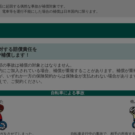
活に起因する偶然な事故が補償対象です。
、電車等を運行不能にした場合の補償は日本国内に限ります。
対する賠償責任を
で補償します！
部の事故は補償の対象とはなりません。
約にご加入されている場合、補償が重複することがあります。補償が重
が、いずれか一方の保険契約からは保険金が支払われない場合がありま
えで、ご契約ください。
自転車による事故
た
他
ガをさせてしまった。
自転車走行中の事故で、相手の所有す