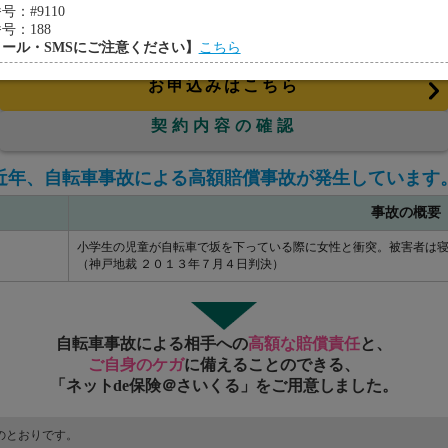
・コース
#9110
：188
補償内容
ール・SMSにご注意ください】
こちら
お申込みはこちら
契約内容の確認
近年、自転車事故による高額賠償事故が発生しています
事故の概要
小学生の児童が自転車で坂を下っている際に女性と衝突。被害者は
（神戸地裁 ２０１３年７月４日判決）
自転車事故による相手への
高額な賠償責任
と、
ご自身のケガ
に備えることのできる、
「ネットde保険＠さいくる」をご用意しました。
のとおりです。