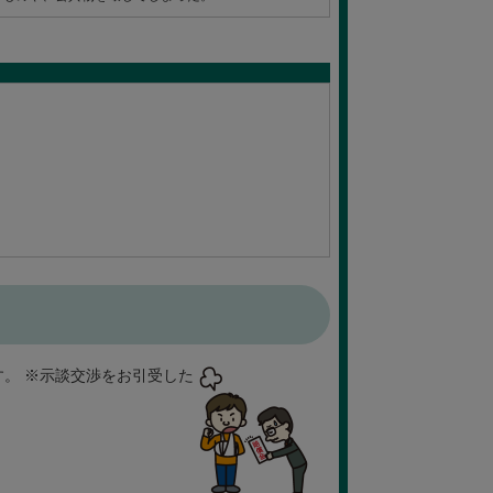
す。
※示談交渉をお引受した