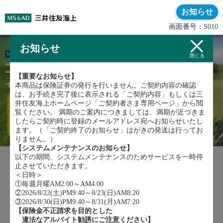
お知らせ
画面番号：S010
お知らせ
閉じる
【重要なお知らせ】
本商品は保険証券の発行を行いません。ご契約内容の確認
は、お手続き完了後に表示される「ご契約内容」もしくは三
井住友海上ホームページ「ご契約者さま専用ページ」から閲
覧ください。 満期のご案内につきましては、満期が近づきま
したらご契約時に登録のメールアドレス宛へお知らせいたし
ます。（「ご契約終了のお知らせ」はがきの発送は行ってお
りません。）
【システムメンテナンスのお知らせ】
以下の期間、システムメンテナンスのためサービスを一時停
止させていただきます。
＜日時＞
①毎週月曜AM2:00～AM4:00
お申込みはこちら
②2026/8/22(土)PM9:40～8/23(日)AM8:20
③2026/8/30(日)PM9:40～8/31(月)AM7:20
【保険金不正請求を目的とした
違法なアルバイト勧誘にご注意ください】