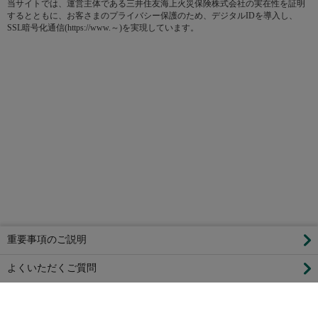
当サイトでは、運営主体である三井住友海上火災保険株式会社の実在性を証明
するとともに、お客さまのプライバシー保護のため、デジタルIDを導入し、
SSL暗号化通信(https://www.～)を実現しています。
重要事項のご説明
よくいただくご質問
勧誘方針