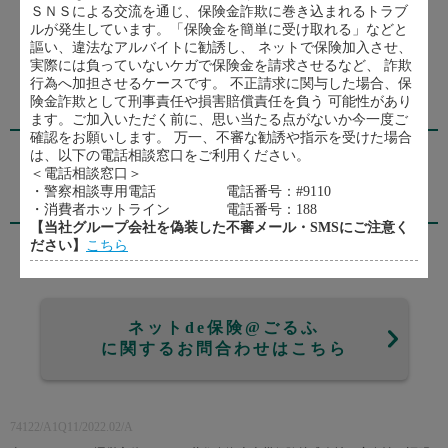
ＳＮＳによる交流を通じ、保険金詐欺に巻き込まれるトラブ
契約内容の確認
ルが発生しています。「保険金を簡単に受け取れる」などと
謳い、違法なアルバイトに勧誘し、 ネットで保険加入させ、
実際には負っていないケガで保険金を請求させるなど、 詐欺
行為へ加担させるケースです。 不正請求に関与した場合、保
険金詐欺として刑事責任や損害賠償責任を負う 可能性があり
代理店・扱者
ます。ご加入いただく前に、思い当たる点がないか今一度ご
確認をお願いします。 万一、不審な勧誘や指示を受けた場合
（株）グランディール総研
は、以下の電話相談窓口をご利用ください。
096-343-1103
＜電話相談窓口＞
・警察相談専用電話 電話番号：#9110
引受保険会社
・消費者ホットライン 電話番号：188
【当社グループ会社を偽装した不審メール・SMSにご注意く
ださい】
こちら
三井住友海上火災保険株式会社
ネットde保険@ごるふ
に関するお問合わせはこちら
74122/A1Q11/2022.02/A